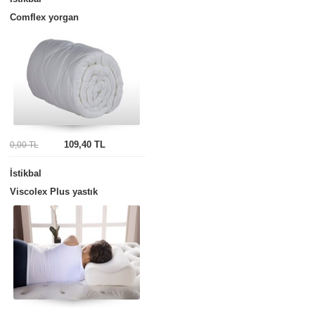
Comflex yorgan
109,40 TL
0,00 TL
İstikbal
Viscolex Plus yastık