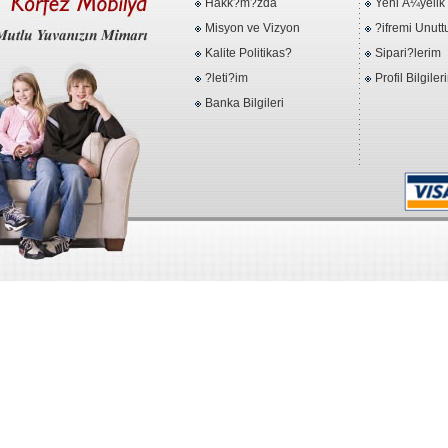
Hakk?m?zda
Yeni Ã¼yelik
Misyon ve Vizyon
?ifremi Unut
Kalite Politikas?
Sipari?lerim
?leti?im
Profil Bilgiler
Banka Bilgileri