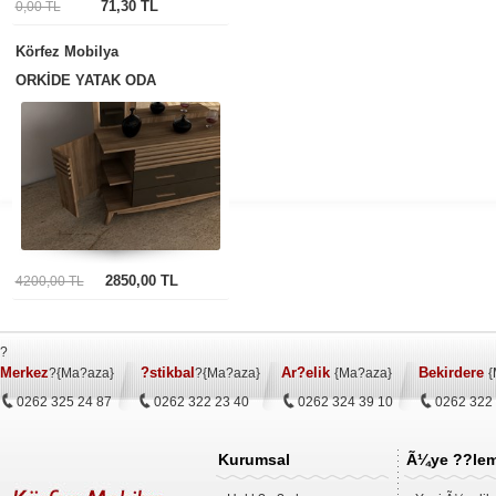
71,30 TL
0,00 TL
Körfez Mobilya
ORKİDE YATAK ODA
2850,00 TL
4200,00 TL
?
Merkez
?stikbal
Ar?elik
Bekirdere
?{Ma?aza}
?{Ma?aza}
{Ma?aza}
{
0262 325 24 87
0262 322 23 40
0262 324 39 10
0262 322
Kurumsal
Ã¼ye ??lem