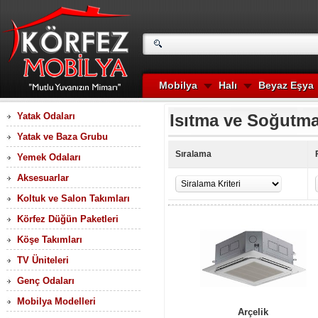
Mobilya
Halı
Beyaz Eşya
Yatak Odaları
Isıtma ve Soğutm
Yatak ve Baza Grubu
Sıralama
Yemek Odaları
Aksesuarlar
Koltuk ve Salon Takımları
Körfez Düğün Paketleri
Köşe Takımları
TV Üniteleri
Genç Odaları
Mobilya Modelleri
Arçelik