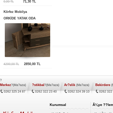
71,30 TL
0,00 TL
Körfez Mobilya
ORKİDE YATAK ODA
2850,00 TL
4200,00 TL
?
Merkez
?stikbal
Ar?elik
Bekirdere
?{Ma?aza}
?{Ma?aza}
{Ma?aza}
{
0262 325 24 87
0262 322 23 40
0262 324 39 10
0262 322
Kurumsal
Ã¼ye ??lem