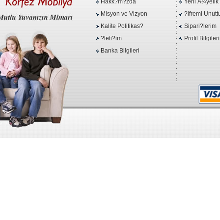
Hakk?m?zda
Yeni Ã¼yelik
Misyon ve Vizyon
?ifremi Unut
Kalite Politikas?
Sipari?lerim
?leti?im
Profil Bilgiler
Banka Bilgileri