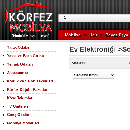
Mobilya
Halı
Beyaz Eşya
Yatak Odaları
Ev Elektroniği
>
So
Yatak ve Baza Grubu
Sıralama
Yemek Odaları
Aksesuarlar
Koltuk ve Salon Takımları
Körfez Düğün Paketleri
Köşe Takımları
TV Üniteleri
Genç Odaları
Mobilya Modelleri