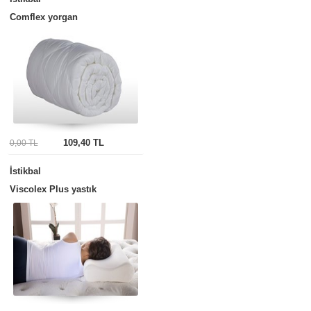
Comflex yorgan
109,40 TL
0,00 TL
İstikbal
Viscolex Plus yastık