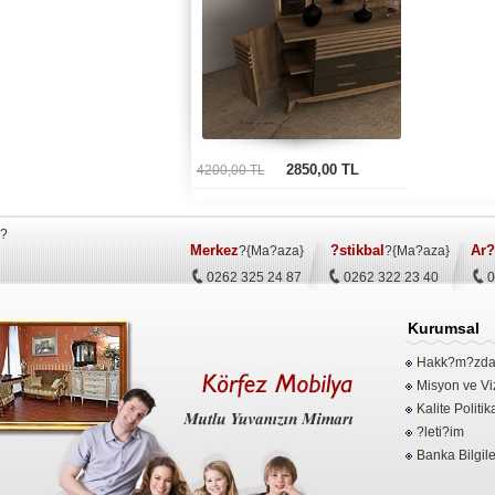
2850,00 TL
4200,00 TL
?
Merkez
?stikbal
Ar?
?{Ma?aza}
?{Ma?aza}
0262 325 24 87
0262 322 23 40
0
Kurumsal
Hakk?m?zd
Misyon ve Vi
Kalite Politi
?leti?im
Banka Bilgile