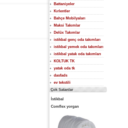
Battaniyeler
Kırlentler
Bahçe Mobilyaları
Maksi Takımlar
Delüx Takımlar
istikbal genç oda takımları
istikbal yemek oda takımları
istikbal yatak oda takımları
KOLTUK TK
yatak oda tk
dasfads
ev tekstili
Çok Satanlar
İstikbal
Comflex yorgan