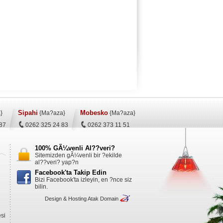
Sipahi
Mobesko
}
{Ma?aza}
{Ma?aza}
87
0262 325 24 83
0262 373 11 51
100% GÃ¼venli Al??veri?
Sitemizden gÃ¼venli bir ?ekilde
al??veri? yap?n
Facebook'ta Takip Edin
Bizi Facebook'ta izleyin, en ?nce siz
bilin.
Design & Hosting
Atak Domain
si