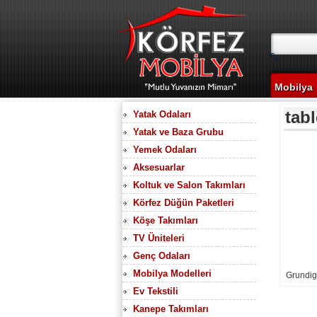
Mobilya
tabl
Yatak Odaları
Yatak ve Baza Grubu
Yemek Odaları
Aksesuarlar
Koltuk ve Salon Takımları
Körfez Düğün Paketleri
Köşe Takımları
TV Üniteleri
Genç Odaları
Mobilya Modelleri
Grundig
Ev Tekstili
Kanepe Takımları