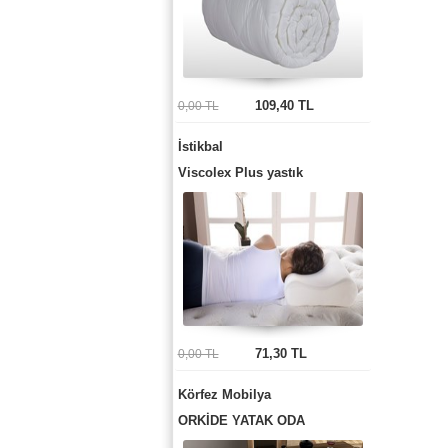
109,40 TL
0,00 TL
İstikbal
Viscolex Plus yastık
71,30 TL
0,00 TL
Körfez Mobilya
ORKİDE YATAK ODA