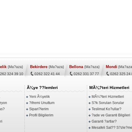
elik
Bekirdere
Bellona
Mondi
{Ma?aza}
{Ma?aza}
{Ma?aza}
{Ma?aza
262 324 39 10
0262 322 41 44
0262 331 37 77
0262 325 24 
Ã¼ye ??lemleri
MÃ¼?teri Hizmetleri
a
Yeni Ã¼yelik
MÃ¼?teri Hizmetleri
zyon
?ifremi Unuttum
S?k Sorulan Sorular
kas?
Sipari?lerim
Teslimat Ko?ullar?
Profil Bilgilerim
?ade ve Garanti Bilgileri
ri
Garanti ?artlar?
Mesafeli Sat?? S?zle?me