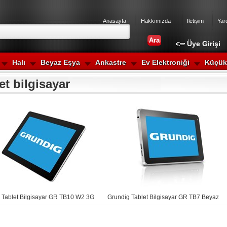
Anasayfa
Hakkımızda
İletişim
Yar
Üye Girişi
Halı
Beyaz Eşya
Ankastre
Ev Elektroniği
Küçük 
et bilgisayar
 Tablet Bilgisayar GR TB10 W2 3G
Grundig Tablet Bilgisayar GR TB7 Beyaz