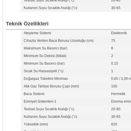
Tesisat Suyu Sıcaklık Aralığı (°c)
20-80
Kullanım Suyu Sıcaklık Aralığı (°c)
30-65
Teknik Özellikleri
Ateşleme Sistemi
Elektronik
Cihazla Verilen Baca Borusu Uzunluğu (cm)
75
Maksimum Su Basıncı (bar)
8
Minimum Su Debisi (lt/dak)
2
Minimum Su Basıncı (bar)
0,15
Sıcak Su Hassasiyeti (°c)
1
Doğalgaz Tüketimi Min/max
0,65 / 3,39 
Atık Gaz Tahliye Borusu Çapı (mm)
100
Baca Sistemi
Hermetik
Emniyet Sistemleri-1
Donma emni
Tesisat Suyu Sıcaklık Aralığı (°c)
20-80
Kullanım Suyu Sıcaklık Aralığı (°c)
30-65
Yükseklik (mm)
820