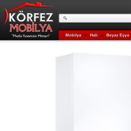
Mobilya
Halı
Beyaz Eşya