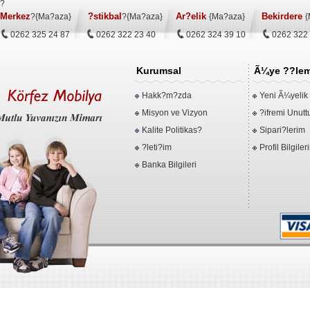
?
Merkez
?stikbal
Ar?elik
Bekirdere
?{Ma?aza}
?{Ma?aza}
{Ma?aza}
{
0262 325 24 87
0262 322 23 40
0262 324 39 10
0262 322
Kurumsal
Ã¼ye ??lem
Hakk?m?zda
Yeni Ã¼yelik
Misyon ve Vizyon
?ifremi Unut
Kalite Politikas?
Sipari?lerim
?leti?im
Profil Bilgiler
Banka Bilgileri