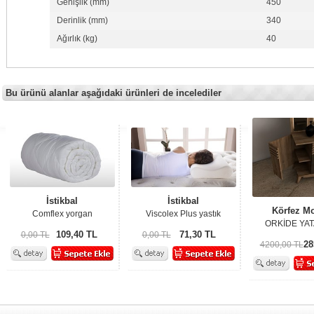
Genişlik (mm)
450
Derinlik (mm)
340
Ağırlık (kg)
40
Bu ürünü alanlar aşağıdaki ürünleri de incelediler
İstikbal
İstikbal
Körfez Mo
Comflex yorgan
Viscolex Plus yastık
ORKİDE YA
109,40 TL
71,30 TL
0,00 TL
0,00 TL
28
4200,00 TL